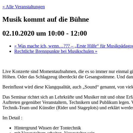
« Alle Veranstaltungen
Musik kommt auf die Bühne
02.10.2020 um 10:00
-
12:00
«
Was mache ich, wenn…??? – „Erste Hilfe“ für Musikpädago
Rechtliche Brennpunkte bei Musikschulen
»
Live Konzerte sind Momentaufnahmen, die es so immer nur einmal gib
Höhen. Oder das Schlagzeug überdeckt die Gesangsstimme. Und dann w
Beeinflusst wird diese Klangqualität, auch „Sound“ genannt, von vi
Das Seminar richtet sich an Lehrkräfte und Musiker mit und ohne Er
Auftreten gegenüber Veranstaltern, Technikern und Publikum legen. 
Technik-Team und Künstler (Rider und Stageplots) und erklärt wer
Im Detail :
Hintergrund Wissen der Tontechnik